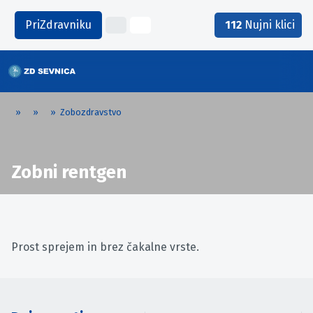
PriZdravniku
112
Nujni klici
»
»
»
Zobozdravstvo
Zobni rentgen
Prost sprejem in brez čakalne vrste.