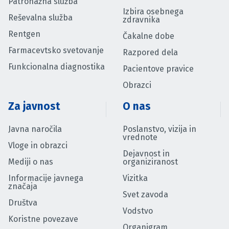
Patronažna služba
Izbira osebnega
Reševalna služba
zdravnika
Rentgen
Čakalne dobe
Farmacevtsko svetovanje
Razpored dela
Funkcionalna diagnostika
Pacientove pravice
Obrazci
Za javnost
O nas
Javna naročila
Poslanstvo, vizija in
vrednote
Vloge in obrazci
Dejavnost in
Mediji o nas
organiziranost
Informacije javnega
Vizitka
značaja
Svet zavoda
Društva
Vodstvo
Koristne povezave
Organigram