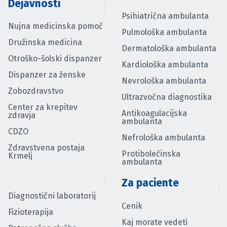
Dejavnosti
Psihiatrična ambulanta
Nujna medicinska pomoč
Pulmološka ambulanta
Družinska medicina
Dermatološka ambulanta
Otroško-šolski dispanzer
Kardiološka ambulanta
Dispanzer za ženske
Nevrološka ambulanta
Zobozdravstvo
Ultrazvočna diagnostika
Center za krepitev
Antikoagulacijska
zdravja
ambulanta
CDZO
Nefrološka ambulanta
Zdravstvena postaja
Protibolečinska
Krmelj
ambulanta
Za paciente
Diagnostični laboratorij
Cenik
Fizioterapija
Kaj morate vedeti