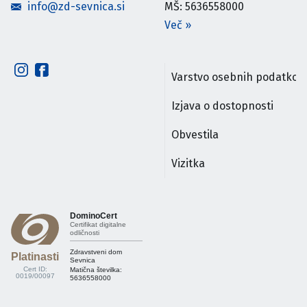
info@zd-sevnica.si
MŠ: 5636558000
Več
»
Varstvo osebnih podatkov
Izjava o dostopnosti
Obvestila
Vizitka
DominoCert
Certifikat digitalne
odličnosti
Zdravstveni dom
Platinasti
Sevnica
Cert ID:
Matična številka:
0019/00097
5636558000