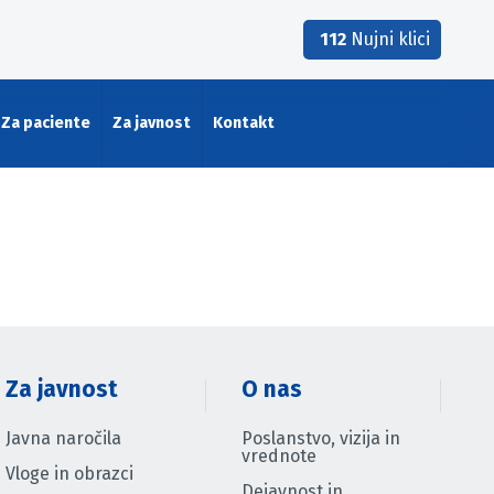
112
Nujni klici
Za paciente
Za javnost
Kontakt
Za javnost
O nas
Javna naročila
Poslanstvo, vizija in
vrednote
Vloge in obrazci
Dejavnost in