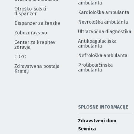
ambulanta
Otroško-šolski
Kardiološka ambulanta
dispanzer
Nevrološka ambulanta
Dispanzer za ženske
Ultrazvočna diagnostika
Zobozdravstvo
Antikoagulacijska
Center za krepitev
ambulanta
zdravja
Nefrološka ambulanta
CDZO
Protibolečinska
Zdravstvena postaja
ambulanta
Krmelj
SPLOŠNE INFORMACIJE
Zdravstveni dom
Sevnica