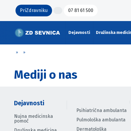
PriZdravniku
07 81 61 500
Dejavnosti
Družinska medici
»
»
Mediji o nas
Dejavnosti
Psihiatrična ambulanta
Nujna medicinska
Pulmološka ambulanta
pomoč
Dermatološka
Družinska medicina