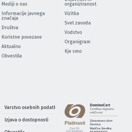
Mediji o nas
organiziranost
Informacije javnega
Vizitka
značaja
Svet zavoda
Društva
Vodstvo
Koristne povezave
Organigram
Aktualno
Kje smo
Obvestila
DominoCert
Varstvo osebnih podatkov
Certifikat digitalne
odličnosti
Izjava o dostopnosti
Zdravstveni dom
Platinasti
Sevnica
Cert ID:
Matična številka:
0019/00097
5636558000