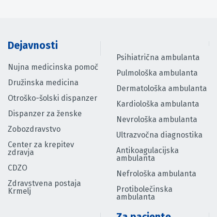
Dejavnosti
Psihiatrična ambulanta
Nujna medicinska pomoč
Pulmološka ambulanta
Družinska medicina
Dermatološka ambulanta
Otroško-šolski dispanzer
Kardiološka ambulanta
Dispanzer za ženske
Nevrološka ambulanta
Zobozdravstvo
Ultrazvočna diagnostika
Center za krepitev
Antikoagulacijska
zdravja
ambulanta
CDZO
Nefrološka ambulanta
Zdravstvena postaja
Protibolečinska
Krmelj
ambulanta