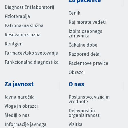
Za paciente
Diagnostični laboratorij
Cenik
Fizioterapija
Kaj morate vedeti
Patronažna služba
Izbira osebnega
Reševalna služba
zdravnika
Rentgen
Čakalne dobe
Farmacevtsko svetovanje
Razpored dela
Funkcionalna diagnostika
Pacientove pravice
Obrazci
Za javnost
O nas
Javna naročila
Poslanstvo, vizija in
vrednote
Vloge in obrazci
Dejavnost in
Mediji o nas
organiziranost
Informacije javnega
Vizitka