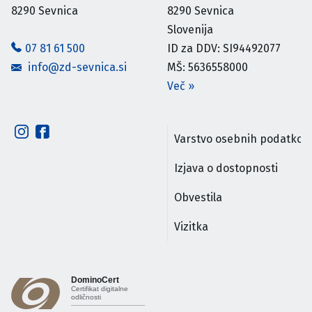
8290
Sevnica
8290
Sevnica
Slovenija
07 81 61 500
ID za DDV: SI94492077
info@zd-sevnica.si
MŠ: 5636558000
Več
»
Varstvo osebnih podatkov
Izjava o dostopnosti
Obvestila
Vizitka
DominoCert
Certifikat digitalne
odličnosti