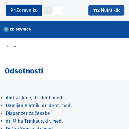
PriZdravniku
112
Nujni klici
»
»
Odsotnosti
Andraž Jene, dr. dent. med.
Damijan Blatnik, dr. dent. med.
Dispanzer za ženske
dr. Miha Trinkaus, dr. med.
Dušan Senica, dr. med.