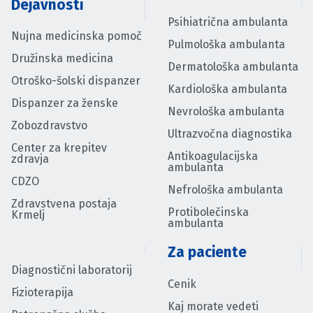
Dejavnosti
Psihiatrična ambulanta
Nujna medicinska pomoč
Pulmološka ambulanta
Družinska medicina
Dermatološka ambulanta
Otroško-šolski dispanzer
Kardiološka ambulanta
Dispanzer za ženske
Nevrološka ambulanta
Zobozdravstvo
Ultrazvočna diagnostika
Center za krepitev
Antikoagulacijska
zdravja
ambulanta
CDZO
Nefrološka ambulanta
Zdravstvena postaja
Protibolečinska
Krmelj
ambulanta
Za paciente
Diagnostični laboratorij
Cenik
Fizioterapija
Kaj morate vedeti