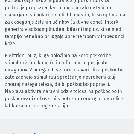
kot področje nizke impedance (upor). InterX ta
področja prepozna, kar omogoča zalo natančno
usmerjeno stimulacijo na tistih mestih, ki so optimalna
za doseganje želenih učinkov (aktivne cone). InterX
generira visokoamplituden, bifazni impulz, ki se med
terapijo nenehno prilagaja spremembam v impedanci
kože.
Električni pulz, ki ga položimo na kožo poškodbe,
stimulira žične končiče in informacijo pošlje do
možganov. V možganih se torej ustvari slika poškodbe,
zato začnejo stimulirati sproščanje nevrokemikalij
znotraj našega telesa, da bi poškodbo popravili.
Naprava aktivira naravni odziv telesa na poškodbo in
poškodovani del oskrbi s potrebno energijo, da celice
lahko začnejo z regeneracijo.