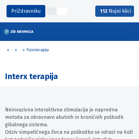
PriZdravniku
112
Nujni klici
»
»
»
Fizioterapija
Interx terapija
Neinvazivna interaktivna stimulacija je napredna
metoda za obravnavo akutnih in kroničnih poškodb
gibalnega sistema.
Odziv simpatičnega živca na poškodbo se odrazi na koži