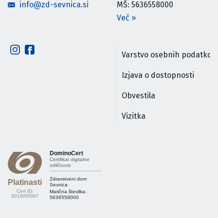
info@zd-sevnica.si
MŠ: 5636558000
Več
»
Varstvo osebnih podatkov
Izjava o dostopnosti
Obvestila
Vizitka
DominoCert
Certifikat digitalne
odličnosti
Zdravstveni dom
Platinasti
Sevnica
Cert ID:
Matična številka:
0019/00097
5636558000