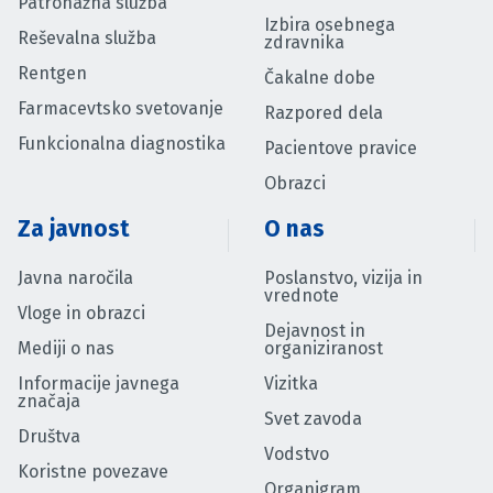
Patronažna služba
Izbira osebnega
Reševalna služba
zdravnika
Rentgen
Čakalne dobe
Farmacevtsko svetovanje
Razpored dela
Funkcionalna diagnostika
Pacientove pravice
Obrazci
Za javnost
O nas
Javna naročila
Poslanstvo, vizija in
vrednote
Vloge in obrazci
Dejavnost in
Mediji o nas
organiziranost
Informacije javnega
Vizitka
značaja
Svet zavoda
Društva
Vodstvo
Koristne povezave
Organigram