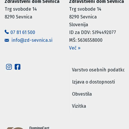
Zdravstveni dom Sevnica
Zdravstveni dom Sevnica
Trg svobode 14
Trg svobode 14
8290
Sevnica
8290
Sevnica
Slovenija
07 81 61 500
ID za DDV: SI94492077
info@zd-sevnica.si
MŠ: 5636558000
Več
»
Varstvo osebnih podatkov
Izjava o dostopnosti
Obvestila
Vizitka
DominoCert