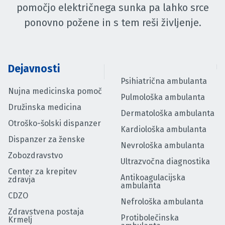
pomočjo električnega sunka pa lahko srce
ponovno požene in s tem reši življenje.
Dejavnosti
Psihiatrična ambulanta
Nujna medicinska pomoč
Pulmološka ambulanta
Družinska medicina
Dermatološka ambulanta
Otroško-šolski dispanzer
Kardiološka ambulanta
Dispanzer za ženske
Nevrološka ambulanta
Zobozdravstvo
Ultrazvočna diagnostika
Center za krepitev
Antikoagulacijska
zdravja
ambulanta
CDZO
Nefrološka ambulanta
Zdravstvena postaja
Protibolečinska
Krmelj