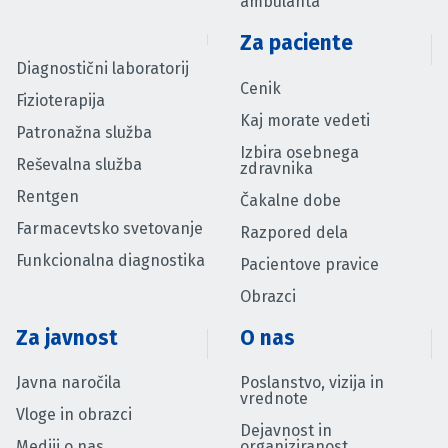
ambulanta
Za paciente
Diagnostični laboratorij
Cenik
Fizioterapija
Kaj morate vedeti
Patronažna služba
Izbira osebnega
Reševalna služba
zdravnika
Rentgen
Čakalne dobe
Farmacevtsko svetovanje
Razpored dela
Funkcionalna diagnostika
Pacientove pravice
Obrazci
Za javnost
O nas
Javna naročila
Poslanstvo, vizija in
vrednote
Vloge in obrazci
Dejavnost in
Mediji o nas
organiziranost